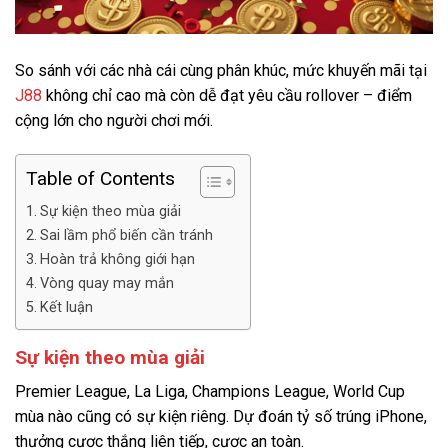
So sánh với các nhà cái cùng phân khúc, mức khuyến mãi tại
J88
không chỉ cao mà còn dễ đạt yêu cầu rollover – điểm
cộng lớn cho người chơi mới.
Table of Contents
Sự kiện theo mùa giải
Sai lầm phổ biến cần tránh
Hoàn trả không giới hạn
Vòng quay may mắn
Kết luận
Sự kiện theo mùa giải
Premier League, La Liga, Champions League, World Cup
mùa nào cũng có sự kiện riêng. Dự đoán tỷ số trúng iPhone,
thưởng cược thắng liên tiếp, cược an toàn.