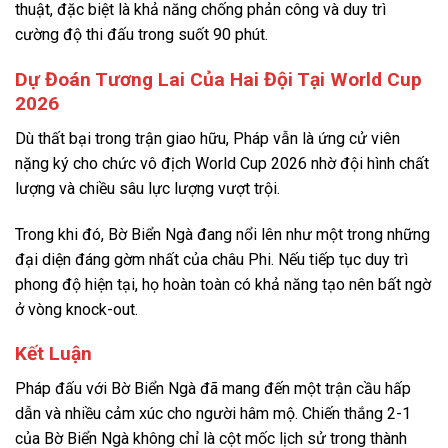
thuật, đặc biệt là khả năng chống phản công và duy trì
cường độ thi đấu trong suốt 90 phút.
Dự Đoán Tương Lai Của Hai Đội Tại World Cup
2026
Dù thất bại trong trận giao hữu, Pháp vẫn là ứng cử viên
nặng ký cho chức vô địch World Cup 2026 nhờ đội hình chất
lượng và chiều sâu lực lượng vượt trội.
Trong khi đó, Bờ Biển Ngà đang nổi lên như một trong những
đại diện đáng gờm nhất của châu Phi. Nếu tiếp tục duy trì
phong độ hiện tại, họ hoàn toàn có khả năng tạo nên bất ngờ
ở vòng knock-out.
Kết Luận
Pháp đấu với Bờ Biển Ngà đã mang đến một trận cầu hấp
dẫn và nhiều cảm xúc cho người hâm mộ. Chiến thắng 2-1
của Bờ Biển Ngà không chỉ là cột mốc lịch sử trong thành