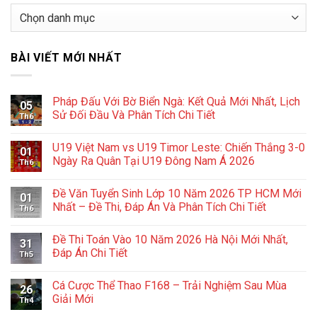
Danh
mục
BÀI VIẾT MỚI NHẤT
Pháp Đấu Với Bờ Biển Ngà: Kết Quả Mới Nhất, Lịch
05
Sử Đối Đầu Và Phân Tích Chi Tiết
Th6
U19 Việt Nam vs U19 Timor Leste: Chiến Thắng 3-0
01
Ngày Ra Quân Tại U19 Đông Nam Á 2026
Th6
Đề Văn Tuyển Sinh Lớp 10 Năm 2026 TP HCM Mới
01
Nhất – Đề Thi, Đáp Án Và Phân Tích Chi Tiết
Th6
Đề Thi Toán Vào 10 Năm 2026 Hà Nội Mới Nhất,
31
Đáp Án Chi Tiết
Th5
Cá Cược Thể Thao F168 – Trải Nghiệm Sau Mùa
26
Giải Mới
Th4