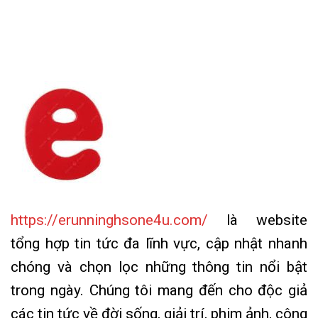
https://erunninghsone4u.com/
là website
tổng hợp tin tức đa lĩnh vực, cập nhật nhanh
chóng và chọn lọc những thông tin nổi bật
trong ngày. Chúng tôi mang đến cho độc giả
các tin tức về đời sống, giải trí, phim ảnh, công