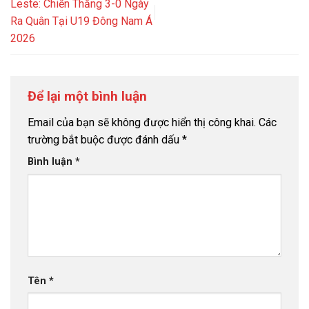
Leste: Chiến Thắng 3-0 Ngày
Ra Quân Tại U19 Đông Nam Á
2026
Để lại một bình luận
Email của bạn sẽ không được hiển thị công khai.
Các
trường bắt buộc được đánh dấu
*
Bình luận
*
Tên
*