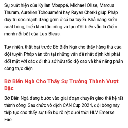
Sự xuất hiện của Kylian Mbappé, Michael Olise, Marcus
Thuram, Aurélien Tchouaméni hay Rayan Cherki giúp Pháp
duy trì sức mạnh đáng gờm ở cả ba tuyến. Khả năng kiểm
soát bóng, triển khai tấn công và tạo đột biến vẫn là điểm
mạnh nổi bật của Les Bleus.
Tuy nhiên, thất bại trước Bờ Biển Ngà cho thấy hàng thủ của
đội tuyển Pháp vẫn tồn tại những vấn đề nhất định khi phải
đối mặt với các đối thủ sở hữu tốc độ cao và khả năng phản
công trực diện.
Bờ Biển Ngà Cho Thấy Sự Trưởng Thành Vượt
Bậc
Bờ Biển Ngà đang bước vào giai đoạn chuyển giao thế hệ rất
thành công. Sau chức vô địch CAN Cup 2024, đội bóng này
tiếp tục cho thấy sự tiến bộ rõ rệt dưới thời HLV Emerse
Faé.