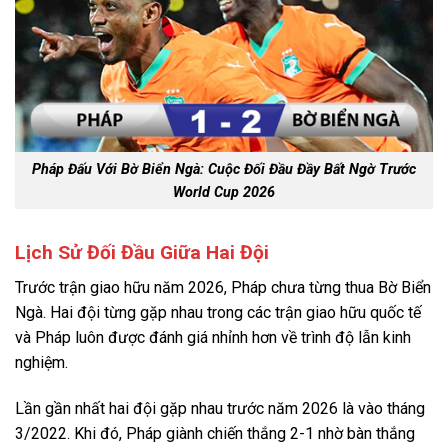
Pháp Đấu Với Bờ Biển Ngà: Cuộc Đối Đầu Đầy Bất Ngờ Trước
World Cup 2026
Lịch Sử Đối Đầu Giữa Hai Đội
Trước trận giao hữu năm 2026, Pháp chưa từng thua Bờ Biển
Ngà. Hai đội từng gặp nhau trong các trận giao hữu quốc tế
và Pháp luôn được đánh giá nhỉnh hơn về trình độ lẫn kinh
nghiệm.
Lần gần nhất hai đội gặp nhau trước năm 2026 là vào tháng
3/2022. Khi đó, Pháp giành chiến thắng 2-1 nhờ bàn thắng