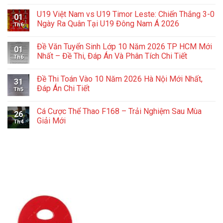
U19 Việt Nam vs U19 Timor Leste: Chiến Thắng 3-0
01
Ngày Ra Quân Tại U19 Đông Nam Á 2026
Th6
Đề Văn Tuyển Sinh Lớp 10 Năm 2026 TP HCM Mới
01
Nhất – Đề Thi, Đáp Án Và Phân Tích Chi Tiết
Th6
Đề Thi Toán Vào 10 Năm 2026 Hà Nội Mới Nhất,
31
Đáp Án Chi Tiết
Th5
Cá Cược Thể Thao F168 – Trải Nghiệm Sau Mùa
26
Giải Mới
Th4