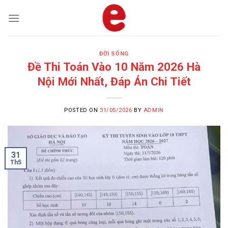
Skip
to
content
ĐỜI SỐNG
Đề Thi Toán Vào 10 Năm 2026 Hà
Nội Mới Nhất, Đáp Án Chi Tiết
POSTED ON
31/05/2026
BY
ADMIN
31
Th5